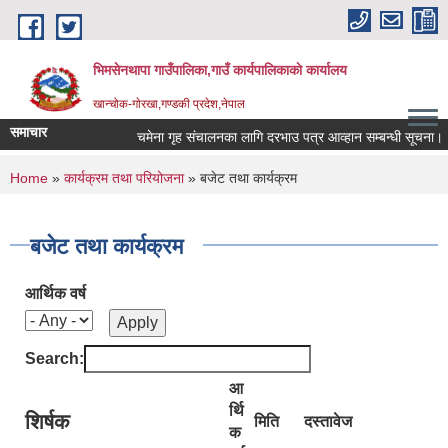
Skip to main content
भिमसेनथापा गाउँपालिका,गाउँ कार्यपालिकाकाे कार्यालय
खान्चोक-गाेरखा,गण्डकी प्रदेश,नेपाल
समाचार
चमेना गृह संचालनका लागि दरभाउ पत्र आव्हान सम्बन्धी सूचना।
You are here
Home
»
कार्यक्रम तथा परियोजना
» बजेट तथा कार्यक्रम
बजेट तथा कार्यक्रम
आर्थिक वर्ष
Search:
आ
र्थि
शिर्षक
मिति
दस्तावेज
क