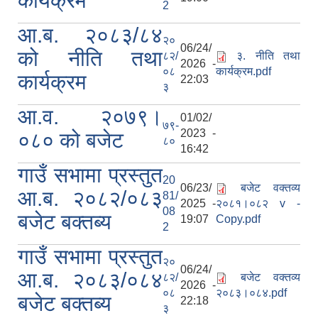
कार्यक्रम
2
आ.ब. २०८३/८४
२०
06/24/
को नीति तथा
८२/
३. नीति तथा
2026 -
०८
कार्यक्रम.pdf
कार्यक्रम
22:03
३
आ.व. २०७९।
01/02/
७९-
2023 -
०८० को बजेट
८०
16:42
गाउँ सभामा प्रस्तुत
20
06/23/
बजेट वक्तव्य
आ.ब. २०८२/०८३
81/
2025 -
२०८१।०८२ v -
08
बजेट बक्तब्य
19:07
Copy.pdf
2
गाउँ सभामा प्रस्तुत
२०
06/24/
आ.ब. २०८३/०८४
८२/
बजेट वक्तव्य
2026 -
०८
२०८३।०८४.pdf
बजेट बक्तब्य
22:18
३