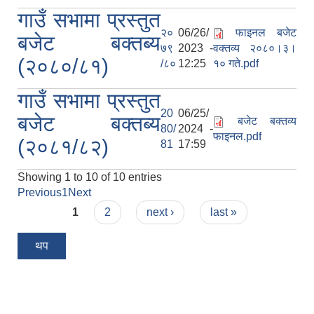
गाउँ सभामा प्रस्तुत
२०
06/26/
फाइनल बजेट
बजेट बक्तब्य
७९
2023 -
वक्तव्य २०८०।३।
(२०८०/८१)
/८०
12:25
१० गते.pdf
गाउँ सभामा प्रस्तुत
20
06/25/
बजेट बक्तब्य
बजेट बक्तव्य
80/
2024 -
फाइनल.pdf
(२०८१/८२)
81
17:59
Showing 1 to 10 of 10 entries
Previous
1
Next
Pages
1
2
next ›
last »
थप