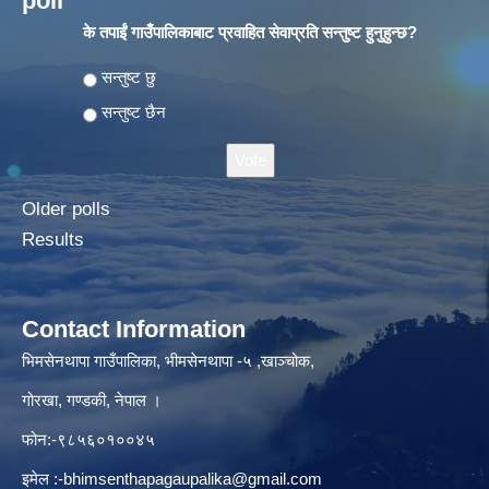
poll
के तपाईं गाउँपालिकाबाट प्रवाहित सेवाप्रति सन्तुष्ट हुनुहुन्छ?
Choices
सन्तुष्ट छु
सन्तुष्ट छैन
Older polls
Results
Contact Information
भिमसेनथापा गाउँपालिका, भीमसेनथापा -५ ,खाञ्चोक,
गोरखा, गण्डकी, नेपाल ।
फोन:-९८५६०१००४५
इमेल :
-bhimsenthapagaupalika@gmail.com