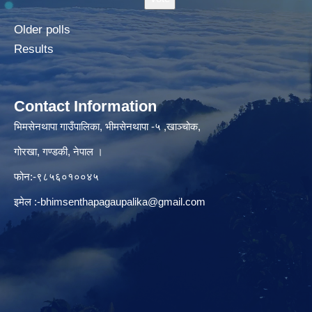
Older polls
Results
Contact Information
भिमसेनथापा गाउँपालिका, भीमसेनथापा -५ ,खाञ्चोक,
गोरखा, गण्डकी, नेपाल ।
फोन:-९८५६०१००४५
इमेल :
-bhimsenthapagaupalika@gmail.com