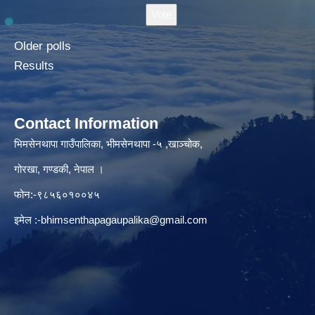
Older polls
Results
Contact Information
भिमसेनथापा गाउँपालिका, भीमसेनथापा -५ ,खाञ्चोक,
गोरखा, गण्डकी, नेपाल ।
फोन:-९८५६०१००४५
इमेल :
-bhimsenthapagaupalika@gmail.com