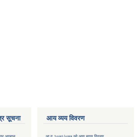
्र सूचना
आय व्यय विवरण
त्र आव्हान
आ.व.२०७६/०७७ को आय ब्याय विवरण