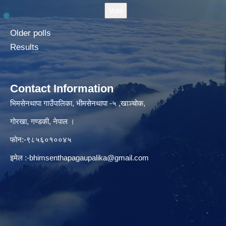
Older polls
Results
Contact Information
भिमसेनथापा गाउँपालिका, भीमसेनथापा -५ ,खाञ्चोक,
गोरखा, गण्डकी, नेपाल ।
फोन:-९८५६०१००४५
इमेल :
-bhimsenthapagaupalika@gmail.com