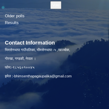
Older polls
Results
Contact Information
भिमसेनथापा गाउँपालिका, भीमसेनथापा -५ ,खाञ्चोक,
गोरखा, गण्डकी, नेपाल ।
फोन:-९८५६०१००४५
इमेल :
-bhimsenthapagaupalika@gmail.com