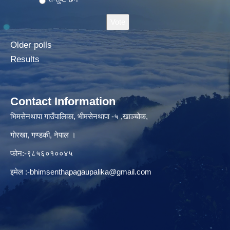
Older polls
Results
Contact Information
भिमसेनथापा गाउँपालिका, भीमसेनथापा -५ ,खाञ्चोक,
गोरखा, गण्डकी, नेपाल ।
फोन:-९८५६०१००४५
इमेल :
-bhimsenthapagaupalika@gmail.com