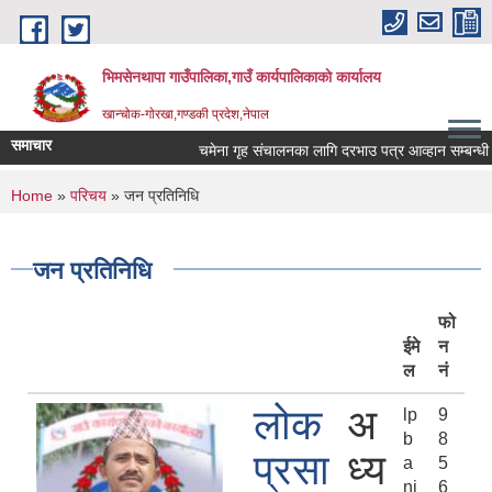
Skip to main content
भिमसेनथापा गाउँपालिका,गाउँ कार्यपालिकाकाे कार्यालय
खान्चोक-गाेरखा,गण्डकी प्रदेश,नेपाल
समाचार
चमेना गृह संचालनका लागि दरभाउ पत्र आव्हान सम्बन्धी सू
You are here
Home
»
परिचय
» जन प्रतिनिधि
जन प्रतिनिधि
फो
ईमे
न
ल
नं
लोक
अ
lp
9
b
8
प्रसा
ध्य
a
5
nj
6