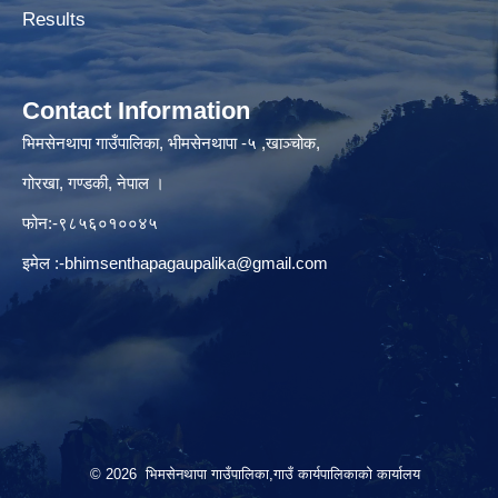
Results
Contact Information
भिमसेनथापा गाउँपालिका, भीमसेनथापा -५ ,खाञ्चोक,
गोरखा, गण्डकी, नेपाल ।
फोन:-९८५६०१००४५
इमेल :
-bhimsenthapagaupalika@gmail.com
© 2026 भिमसेनथापा गाउँपालिका,गाउँ कार्यपालिकाकाे कार्यालय