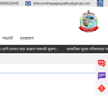
9856010045
bhimsenthapagaupalika@gmail.com
ग्यालरी
प्रकाशन
ि दरभाउ पत्र आव्हान सम्बन्धी सूचना।
सामाजिक सुरक्षा परिचयपत्र नवीकर